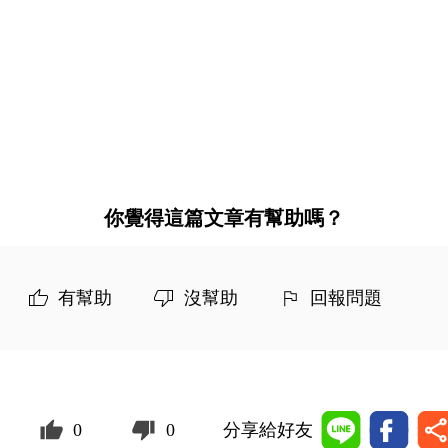
你覺得這篇文章有幫助嗎？
有幫助
沒幫助
回報問題
0
0
分享給好友