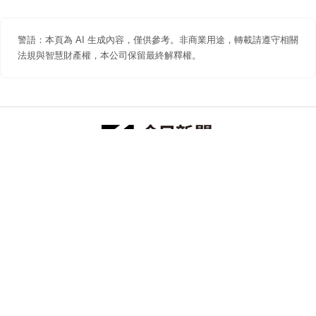
警語：本頁為 AI 生成內容，僅供參考。非商業用途，轉載請遵守相關
法規與智慧財產權，本公司保留最終解釋權。
防詐聲明
著作權聲明
免責聲明
關於我們
隱私權聲明
合作提案
追蹤 NOWNEWS 今日新聞