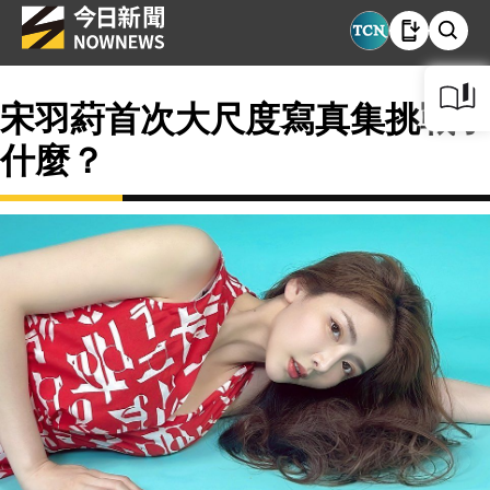
宋羽葤首次大尺度寫真集挑戰了
什麼？