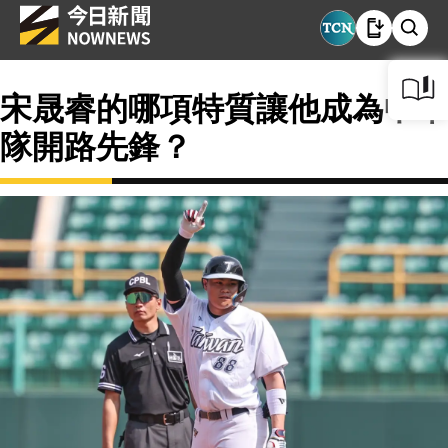
宋晟睿的哪項特質讓他成為中華
隊開路先鋒？