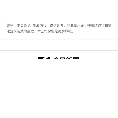
警語：本頁為 AI 生成內容，僅供參考。非商業用途，轉載請遵守相關
法規與智慧財產權，本公司保留最終解釋權。
防詐聲明
著作權聲明
免責聲明
關於我們
隱私權聲明
合作提案
追蹤 NOWNEWS 今日新聞