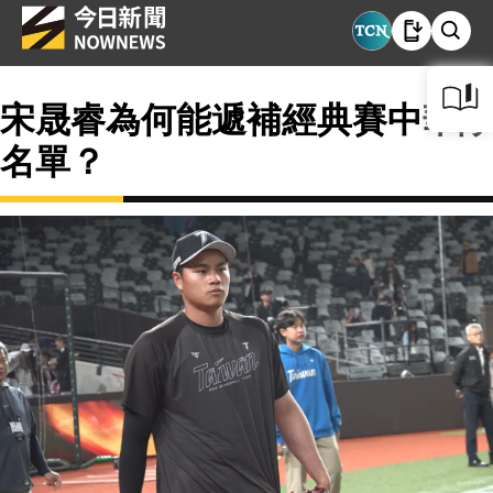
宋晟睿為何能遞補經典賽中華隊
名單？