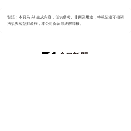
警語：本頁為 AI 生成內容，僅供參考。非商業用途，轉載請遵守相關
法規與智慧財產權，本公司保留最終解釋權。
防詐聲明
著作權聲明
免責聲明
關於我們
隱私權聲明
合作提案
追蹤 NOWNEWS 今日新聞