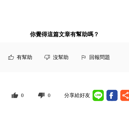
你覺得這篇文章有幫助嗎？
有幫助
沒幫助
回報問題
0
0
分享給好友