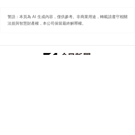
警語：本頁為 AI 生成內容，僅供參考。非商業用途，轉載請遵守相關
法規與智慧財產權，本公司保留最終解釋權。
防詐聲明
著作權聲明
免責聲明
關於我們
隱私權聲明
合作提案
追蹤 NOWNEWS 今日新聞