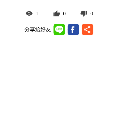
1
0
0
分享給好友