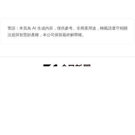
警語：本頁為 AI 生成內容，僅供參考。非商業用途，轉載請遵守相關
法規與智慧財產權，本公司保留最終解釋權。
防詐聲明
著作權聲明
免責聲明
關於我們
隱私權聲明
合作提案
追蹤 NOWNEWS 今日新聞