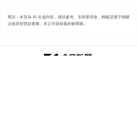
警語：本頁為 AI 生成內容，僅供參考。非商業用途，轉載請遵守相關
法規與智慧財產權，本公司保留最終解釋權。
防詐聲明
著作權聲明
免責聲明
關於我們
隱私權聲明
合作提案
追蹤 NOWNEWS 今日新聞