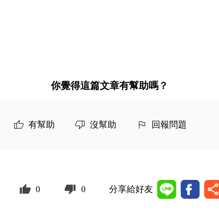
你覺得這篇文章有幫助嗎？
有幫助
沒幫助
回報問題
0
0
分享給好友