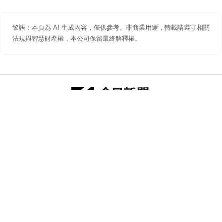
警語：本頁為 AI 生成內容，僅供參考。非商業用途，轉載請遵守相關
法規與智慧財產權，本公司保留最終解釋權。
防詐聲明
著作權聲明
免責聲明
關於我們
隱私權聲明
合作提案
追蹤 NOWNEWS 今日新聞