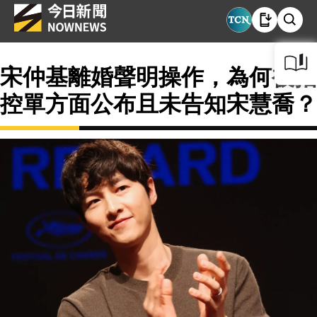
宋仲基離婚聲明操作，為何被指
控單方面公布且未告知宋慧喬？