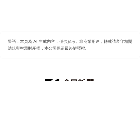
警語：本頁為 AI 生成內容，僅供參考。非商業用途，轉載請遵守相關
法規與智慧財產權，本公司保留最終解釋權。
防詐聲明
著作權聲明
免責聲明
關於我們
隱私權聲明
合作提案
追蹤 NOWNEWS 今日新聞