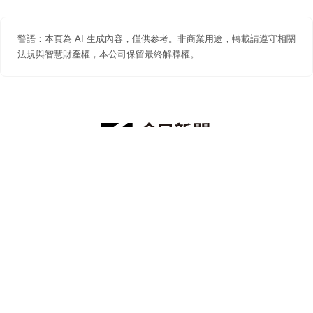
警語：本頁為 AI 生成內容，僅供參考。非商業用途，轉載請遵守相關
法規與智慧財產權，本公司保留最終解釋權。
防詐聲明
著作權聲明
免責聲明
關於我們
隱私權聲明
合作提案
追蹤 NOWNEWS 今日新聞