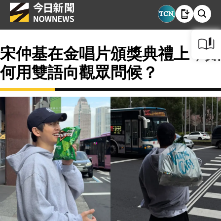
宋仲基在金唱片頒獎典禮上，如
何用雙語向觀眾問候？