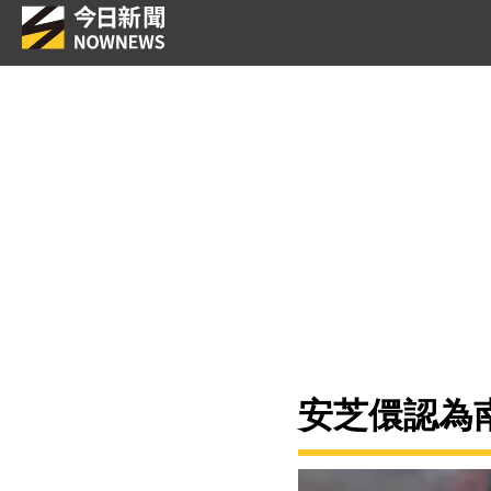
安芝儇認為