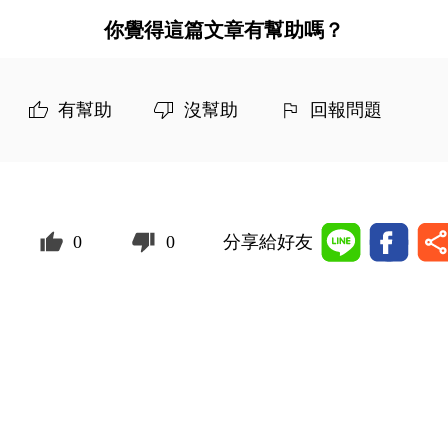
你覺得這篇文章有幫助嗎？
有幫助
沒幫助
回報問題
0
0
分享給好友