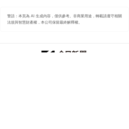
警語：本頁為 AI 生成內容，僅供參考。非商業用途，轉載請遵守相關
法規與智慧財產權，本公司保留最終解釋權。
防詐聲明
著作權聲明
免責聲明
關於我們
隱私權聲明
合作提案
追蹤 NOWNEWS 今日新聞