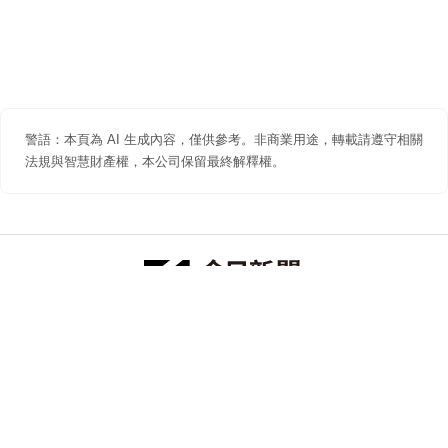
警語：本頁為 AI 生成內容，僅供參考。非商業用途，轉載請遵守相關
法規與智慧財產權，本公司保留最終解釋權。
防詐聲明
著作權聲明
免責聲明
關於我們
隱私權聲明
合作提案
追蹤 NOWNEWS 今日新聞