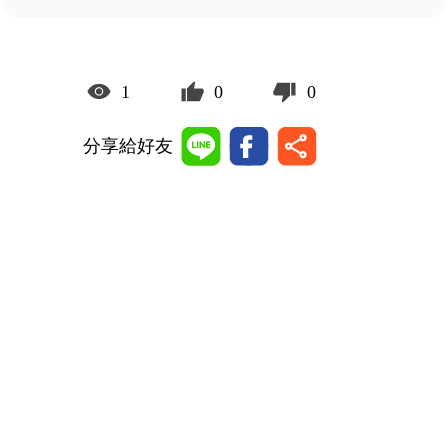
1
0
0
分享給好友