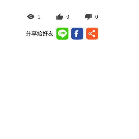
1
0
0
分享給好友