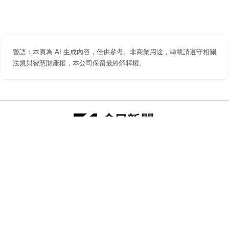
警語：本頁為 AI 生成內容，僅供參考。非商業用途，轉載請遵守相關
法規與智慧財產權，本公司保留最終解釋權。
防詐聲明
著作權聲明
免責聲明
關於我們
隱私權聲明
合作提案
追蹤 NOWNEWS 今日新聞