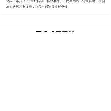
警語：本頁為 AI 生成內容，僅供參考。非商業用途，轉載請遵守相關
法規與智慧財產權，本公司保留最終解釋權。
防詐聲明
著作權聲明
免責聲明
關於我們
隱私權聲明
合作提案
追蹤 NOWNEWS 今日新聞
© 今日傳媒(股)公司版權所有，非經授權，不許轉載本網站內容 ©
2026 NOWNEWS.com. All Rights Reserved.