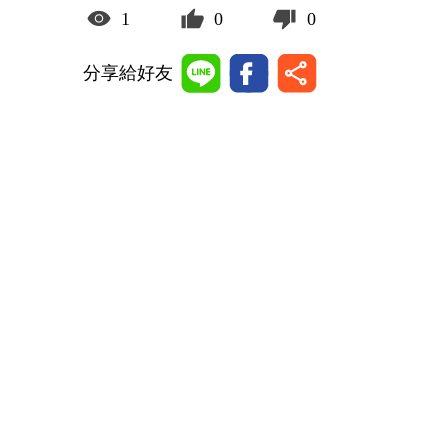
1
0
0
分享給好友