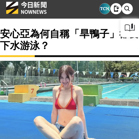
安心亞為何自稱「旱鴨子」卻要
下水游泳？