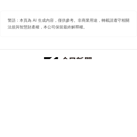
警語：本頁為 AI 生成內容，僅供參考。非商業用途，轉載請遵守相關
法規與智慧財產權，本公司保留最終解釋權。
防詐聲明
著作權聲明
免責聲明
關於我們
隱私權聲明
合作提案
追蹤 NOWNEWS 今日新聞