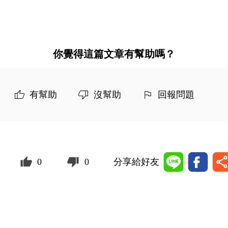
你覺得這篇文章有幫助嗎？
有幫助
沒幫助
回報問題
0
0
分享給好友