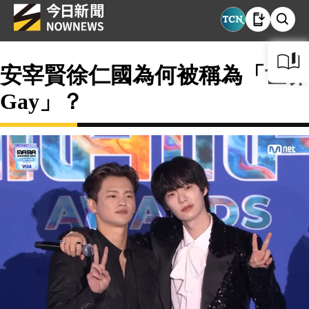
安宰賢徐仁國為何被稱為「世界
Gay」？