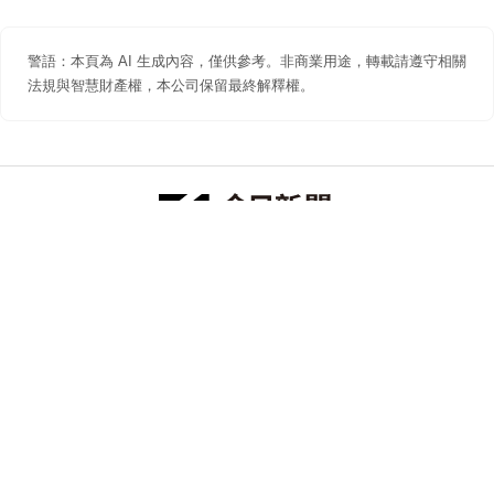
警語：本頁為 AI 生成內容，僅供參考。非商業用途，轉載請遵守相關
法規與智慧財產權，本公司保留最終解釋權。
防詐聲明
著作權聲明
免責聲明
關於我們
隱私權聲明
合作提案
追蹤 NOWNEWS 今日新聞