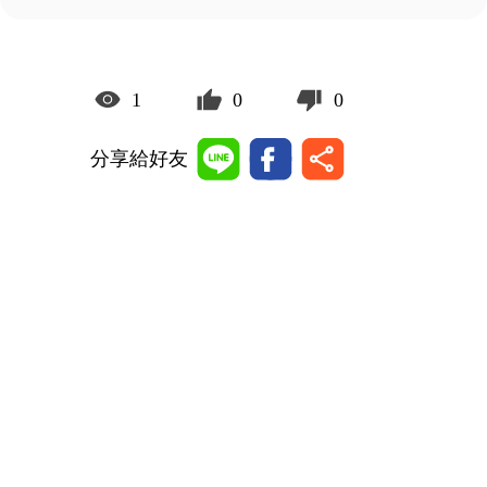
1
0
0
分享給好友