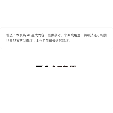
警語：本頁為 AI 生成內容，僅供參考。非商業用途，轉載請遵守相關
法規與智慧財產權，本公司保留最終解釋權。
防詐聲明
著作權聲明
免責聲明
關於我們
隱私權聲明
合作提案
追蹤 NOWNEWS 今日新聞