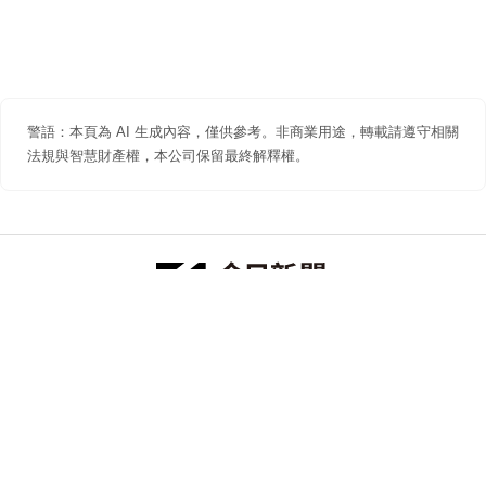
警語：本頁為 AI 生成內容，僅供參考。非商業用途，轉載請遵守相關
法規與智慧財產權，本公司保留最終解釋權。
防詐聲明
著作權聲明
免責聲明
關於我們
隱私權聲明
合作提案
追蹤 NOWNEWS 今日新聞