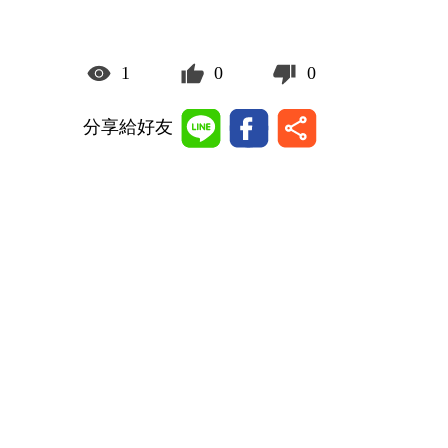
1
0
0
分享給好友