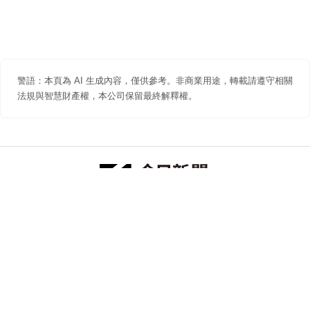
警語：本頁為 AI 生成內容，僅供參考。非商業用途，轉載請遵守相關
法規與智慧財產權，本公司保留最終解釋權。
防詐聲明
著作權聲明
免責聲明
關於我們
隱私權聲明
合作提案
追蹤 NOWNEWS 今日新聞