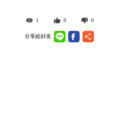
1
0
0
分享給好友