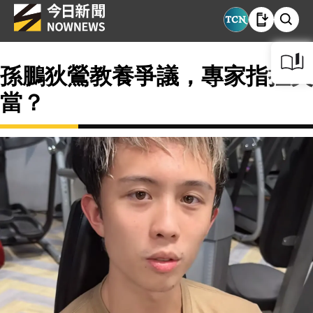
孫鵬狄鶯教養爭議，專家指控失
當？