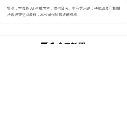
警語：本頁為 AI 生成內容，僅供參考。非商業用途，轉載請遵守相關
法規與智慧財產權，本公司保留最終解釋權。
防詐聲明
著作權聲明
免責聲明
關於我們
隱私權聲明
合作提案
追蹤 NOWNEWS 今日新聞
© 今日傳媒(股)公司版權所有，非經授權，不許轉載本網站內容 ©