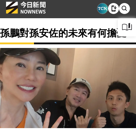
孫鵬對孫安佐的未來有何擔憂？