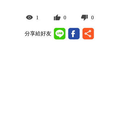
1
0
0
分享給好友