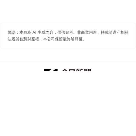
警語：本頁為 AI 生成內容，僅供參考。非商業用途，轉載請遵守相關
法規與智慧財產權，本公司保留最終解釋權。
防詐聲明
著作權聲明
免責聲明
關於我們
隱私權聲明
合作提案
追蹤 NOWNEWS 今日新聞