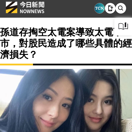
孫道存掏空太電案導致太電下
市，對股民造成了哪些具體的經
濟損失？