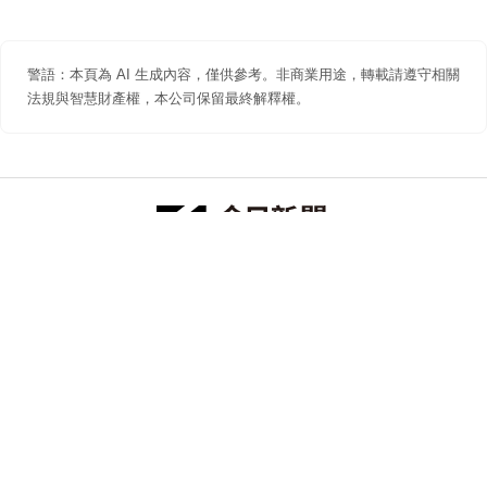
警語：本頁為 AI 生成內容，僅供參考。非商業用途，轉載請遵守相關
法規與智慧財產權，本公司保留最終解釋權。
防詐聲明
著作權聲明
免責聲明
關於我們
隱私權聲明
合作提案
追蹤 NOWNEWS 今日新聞