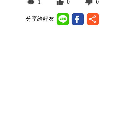
1
0
0
分享給好友