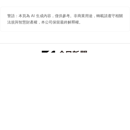
警語：本頁為 AI 生成內容，僅供參考。非商業用途，轉載請遵守相關
法規與智慧財產權，本公司保留最終解釋權。
防詐聲明
著作權聲明
免責聲明
關於我們
隱私權聲明
合作提案
追蹤 NOWNEWS 今日新聞