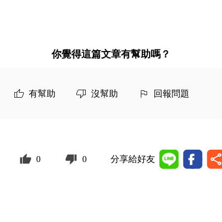
你覺得這篇文章有幫助嗎？
有幫助
沒幫助
回報問題
0
0
分享給好友