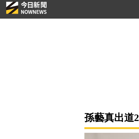
孫藝真出道