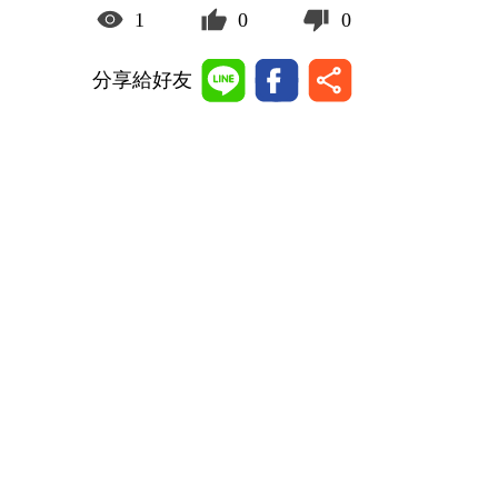
1
0
0
分享給好友