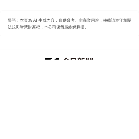
警語：本頁為 AI 生成內容，僅供參考。非商業用途，轉載請遵守相關
法規與智慧財產權，本公司保留最終解釋權。
防詐聲明
著作權聲明
免責聲明
關於我們
隱私權聲明
合作提案
追蹤 NOWNEWS 今日新聞