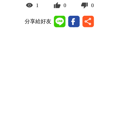
1
0
0
分享給好友