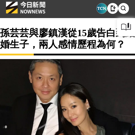
孫芸芸與廖鎮漢從15歲告白到結
婚生子，兩人感情歷程為何？