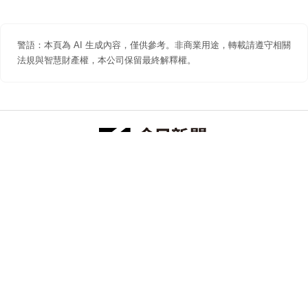
警語：本頁為 AI 生成內容，僅供參考。非商業用途，轉載請遵守相關
法規與智慧財產權，本公司保留最終解釋權。
防詐聲明
著作權聲明
免責聲明
關於我們
隱私權聲明
合作提案
追蹤 NOWNEWS 今日新聞