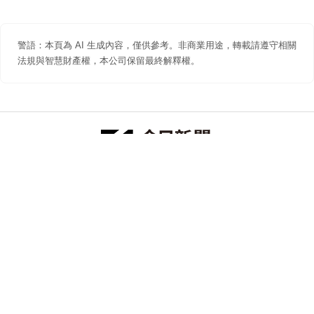
警語：本頁為 AI 生成內容，僅供參考。非商業用途，轉載請遵守相關
法規與智慧財產權，本公司保留最終解釋權。
防詐聲明
著作權聲明
免責聲明
關於我們
隱私權聲明
合作提案
追蹤 NOWNEWS 今日新聞