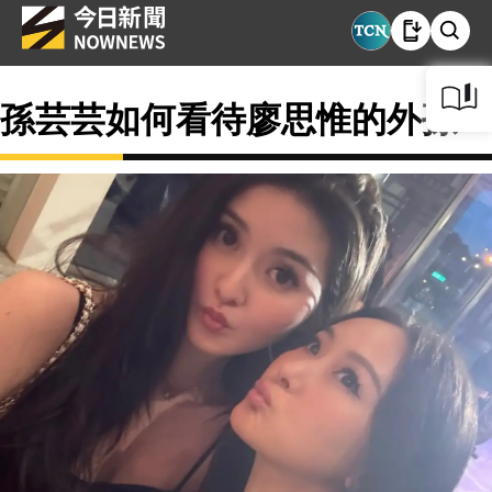
孫芸芸如何看待廖思惟的外孫？