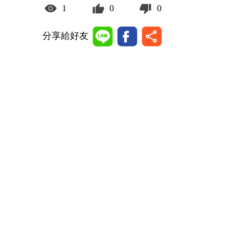
1
0
0
分享給好友