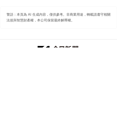
警語：本頁為 AI 生成內容，僅供參考。非商業用途，轉載請遵守相關
法規與智慧財產權，本公司保留最終解釋權。
防詐聲明
著作權聲明
免責聲明
關於我們
隱私權聲明
合作提案
追蹤 NOWNEWS 今日新聞