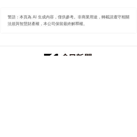
警語：本頁為 AI 生成內容，僅供參考。非商業用途，轉載請遵守相關
法規與智慧財產權，本公司保留最終解釋權。
防詐聲明
著作權聲明
免責聲明
關於我們
隱私權聲明
合作提案
追蹤 NOWNEWS 今日新聞