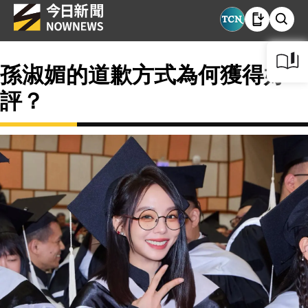
孫淑媚的道歉方式為何獲得好
評？