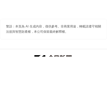
警語：本頁為 AI 生成內容，僅供參考。非商業用途，轉載請遵守相關
法規與智慧財產權，本公司保留最終解釋權。
防詐聲明
著作權聲明
免責聲明
關於我們
隱私權聲明
合作提案
追蹤 NOWNEWS 今日新聞