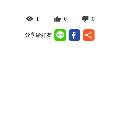
1
0
0
分享給好友