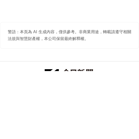
警語：本頁為 AI 生成內容，僅供參考。非商業用途，轉載請遵守相關
法規與智慧財產權，本公司保留最終解釋權。
防詐聲明
著作權聲明
免責聲明
關於我們
隱私權聲明
合作提案
追蹤 NOWNEWS 今日新聞