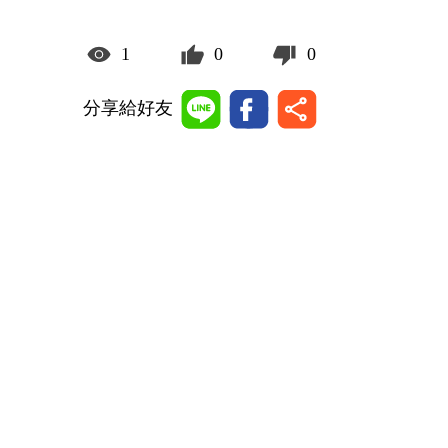
1
0
0
分享給好友