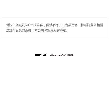
警語：本頁為 AI 生成內容，僅供參考。非商業用途，轉載請遵守相關
法規與智慧財產權，本公司保留最終解釋權。
防詐聲明
著作權聲明
免責聲明
關於我們
隱私權聲明
合作提案
追蹤 NOWNEWS 今日新聞