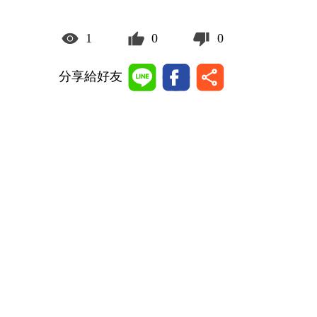
1
0
0
分享給好友