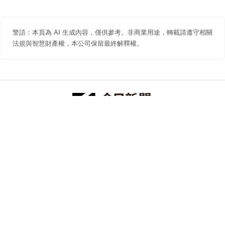
警語：本頁為 AI 生成內容，僅供參考。非商業用途，轉載請遵守相關
法規與智慧財產權，本公司保留最終解釋權。
防詐聲明
著作權聲明
免責聲明
關於我們
隱私權聲明
合作提案
追蹤 NOWNEWS 今日新聞