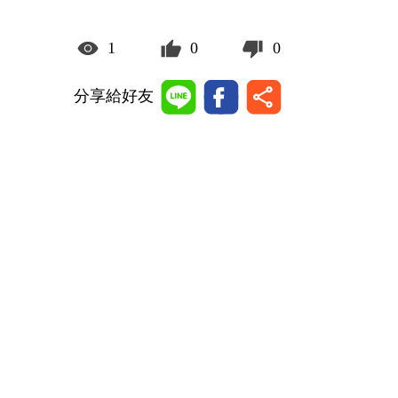
1
0
0
分享給好友