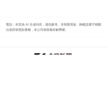
警語：本頁為 AI 生成內容，僅供參考。非商業用途，轉載請遵守相關
法規與智慧財產權，本公司保留最終解釋權。
防詐聲明
著作權聲明
免責聲明
關於我們
隱私權聲明
合作提案
追蹤 NOWNEWS 今日新聞