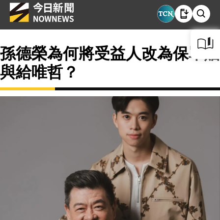
孫德榮為何將受益人改為保單贈
與給唯哲？