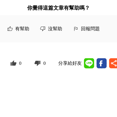
你覺得這篇文章有幫助嗎？
有幫助
沒幫助
回報問題
0
0
分享給好友