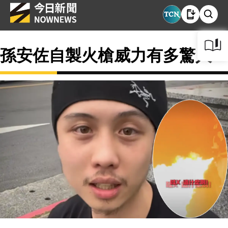
孫安佐自製火槍威力有多驚人？