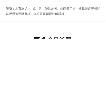
警語：本頁為 AI 生成內容，僅供參考。非商業用途，轉載請遵守相關
法規與智慧財產權，本公司保留最終解釋權。
防詐聲明
著作權聲明
免責聲明
關於我們
隱私權聲明
合作提案
追蹤 NOWNEWS 今日新聞