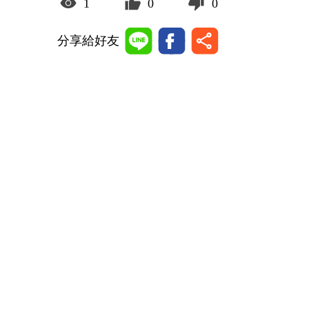
1
0
0
分享給好友