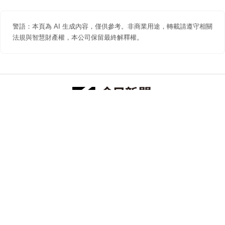
警語：本頁為 AI 生成內容，僅供參考。非商業用途，轉載請遵守相關
法規與智慧財產權，本公司保留最終解釋權。
防詐聲明
著作權聲明
免責聲明
關於我們
隱私權聲明
合作提案
追蹤 NOWNEWS 今日新聞