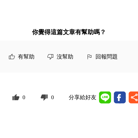
你覺得這篇文章有幫助嗎？
有幫助
沒幫助
回報問題
0
0
分享給好友