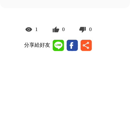
1
0
0
分享給好友