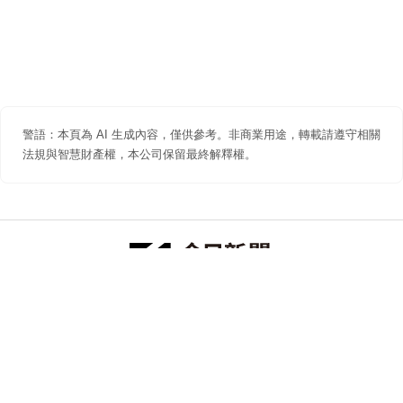
警語：本頁為 AI 生成內容，僅供參考。非商業用途，轉載請遵守相關
法規與智慧財產權，本公司保留最終解釋權。
防詐聲明
著作權聲明
免責聲明
關於我們
隱私權聲明
合作提案
追蹤 NOWNEWS 今日新聞