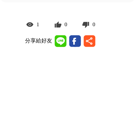
1
0
0
分享給好友