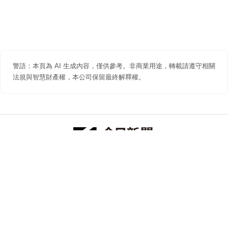
警語：本頁為 AI 生成內容，僅供參考。非商業用途，轉載請遵守相關
法規與智慧財產權，本公司保留最終解釋權。
防詐聲明
著作權聲明
免責聲明
關於我們
隱私權聲明
合作提案
追蹤 NOWNEWS 今日新聞