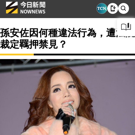
孫安佐因何種違法行為，遭法院
裁定羈押禁見？