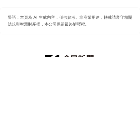
警語：本頁為 AI 生成內容，僅供參考。非商業用途，轉載請遵守相關
法規與智慧財產權，本公司保留最終解釋權。
防詐聲明
著作權聲明
免責聲明
關於我們
隱私權聲明
合作提案
追蹤 NOWNEWS 今日新聞