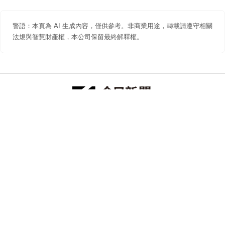
警語：本頁為 AI 生成內容，僅供參考。非商業用途，轉載請遵守相關
法規與智慧財產權，本公司保留最終解釋權。
防詐聲明
著作權聲明
免責聲明
關於我們
隱私權聲明
合作提案
追蹤 NOWNEWS 今日新聞