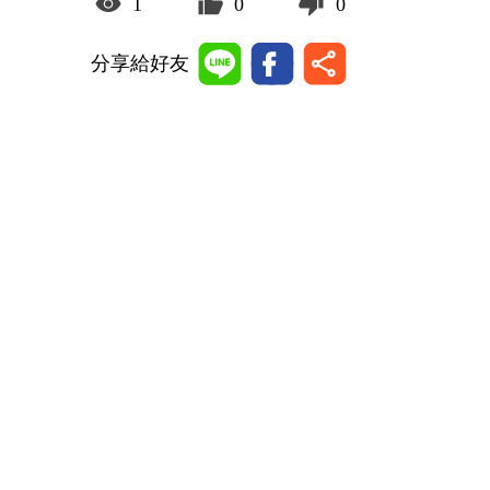
1
0
0
分享給好友