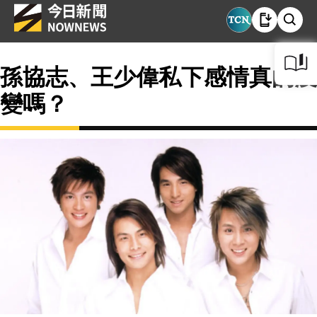
孫協志、王少偉私下感情真的沒
變嗎？