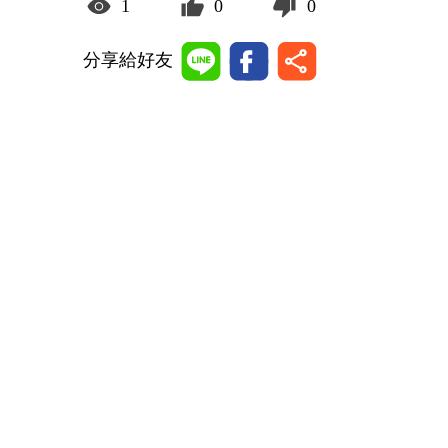
1
0
0
分享給好友