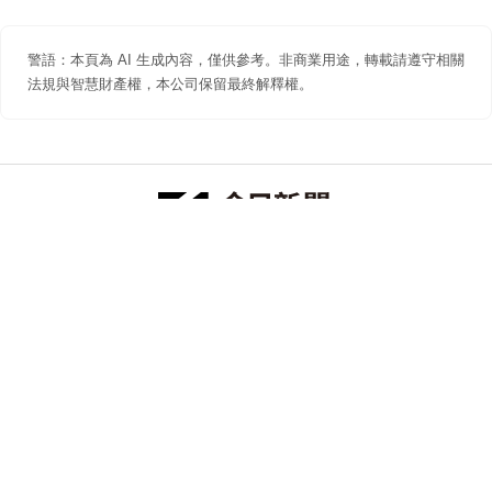
警語：本頁為 AI 生成內容，僅供參考。非商業用途，轉載請遵守相關
法規與智慧財產權，本公司保留最終解釋權。
防詐聲明
著作權聲明
免責聲明
關於我們
隱私權聲明
合作提案
追蹤 NOWNEWS 今日新聞