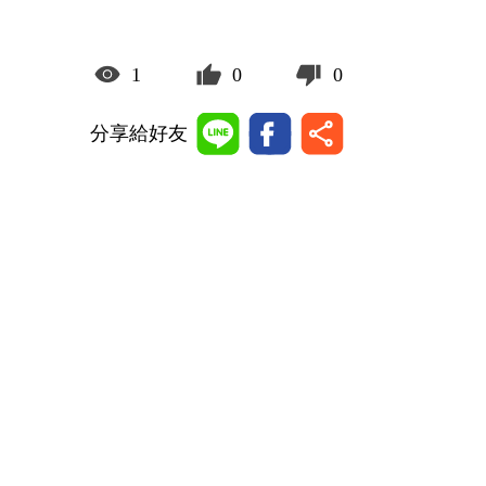
1
0
0
分享給好友