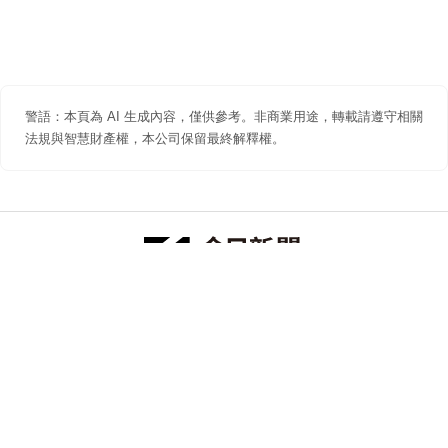
警語：本頁為 AI 生成內容，僅供參考。非商業用途，轉載請遵守相關
法規與智慧財產權，本公司保留最終解釋權。
防詐聲明
著作權聲明
免責聲明
關於我們
隱私權聲明
合作提案
追蹤 NOWNEWS 今日新聞