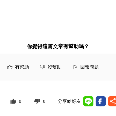
你覺得這篇文章有幫助嗎？
有幫助
沒幫助
回報問題
0
0
分享給好友