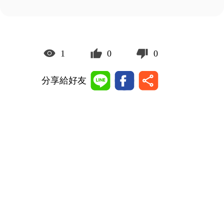
1
0
0
分享給好友