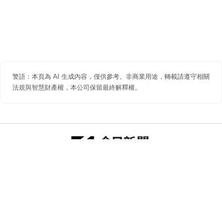
警語：本頁為 AI 生成內容，僅供參考。非商業用途，轉載請遵守相關
法規與智慧財產權，本公司保留最終解釋權。
防詐聲明
著作權聲明
免責聲明
關於我們
隱私權聲明
合作提案
追蹤 NOWNEWS 今日新聞